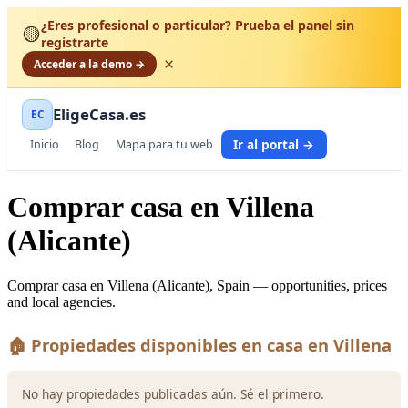
¿Eres profesional o particular? Prueba el panel sin
🟡
registrarte
×
Acceder a la demo →
EligeCasa.es
EC
Ir al portal →
Inicio
Blog
Mapa para tu web
Comprar casa en Villena
(Alicante)
Comprar casa en Villena (Alicante), Spain — opportunities, prices
and local agencies.
🏠 Propiedades disponibles en casa en Villena
No hay propiedades publicadas aún. Sé el primero.