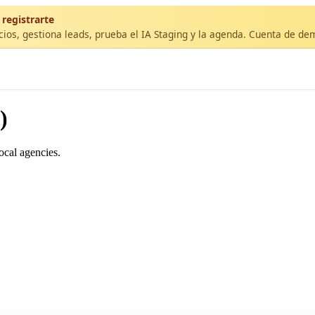
 registrarte
cios, gestiona leads, prueba el IA Staging y la agenda. Cuenta de de
)
ocal agencies.