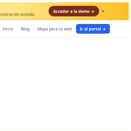
×
Acceder a la demo →
mostración aislada.
Inicio
Blog
Mapa para tu web
Ir al portal →