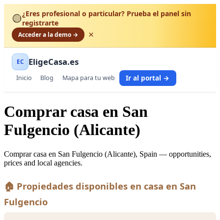
¿Eres profesional o particular? Prueba el panel sin
🟡
registrarte
×
Acceder a la demo →
EligeCasa.es
EC
Ir al portal →
Inicio
Blog
Mapa para tu web
Comprar casa en San
Fulgencio (Alicante)
Comprar casa en San Fulgencio (Alicante), Spain — opportunities,
prices and local agencies.
🏠 Propiedades disponibles en casa en San
Fulgencio