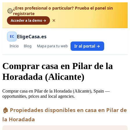
¿Eres profesional o particular? Prueba el panel sin
🟡
registrarte
×
Acceder a la demo →
EligeCasa.es
EC
Ir al portal →
Inicio
Blog
Mapa para tu web
Comprar casa en Pilar de la
Horadada (Alicante)
Comprar casa en Pilar de la Horadada (Alicante), Spain —
opportunities, prices and local agencies.
🏠 Propiedades disponibles en casa en Pilar de
la Horadada