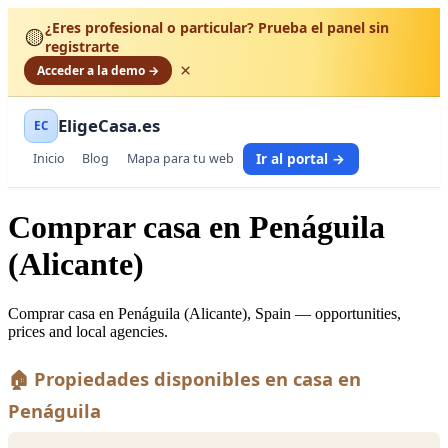
¿Eres profesional o particular? Prueba el panel sin
🟡
registrarte
×
Acceder a la demo →
EligeCasa.es
EC
Ir al portal →
Inicio
Blog
Mapa para tu web
Comprar casa en Penáguila
(Alicante)
Comprar casa en Penáguila (Alicante), Spain — opportunities,
prices and local agencies.
🏠 Propiedades disponibles en casa en
Penáguila