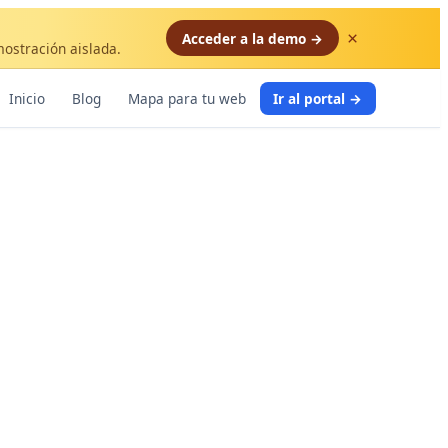
×
Acceder a la demo →
mostración aislada.
Inicio
Blog
Mapa para tu web
Ir al portal →