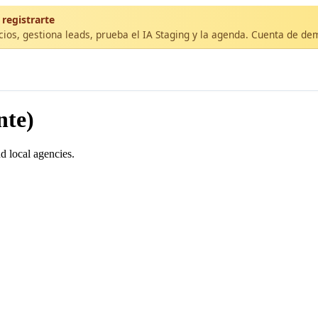
 registrarte
cios, gestiona leads, prueba el IA Staging y la agenda. Cuenta de de
nte)
d local agencies.