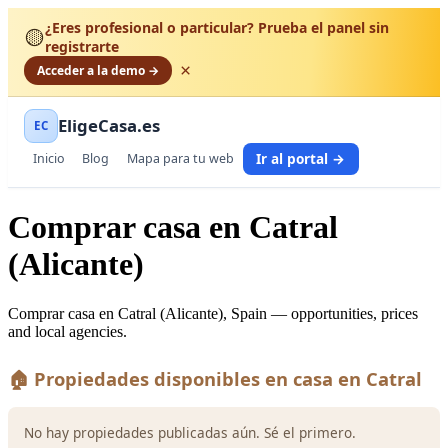
¿Eres profesional o particular? Prueba el panel sin
🟡
registrarte
×
Acceder a la demo →
EligeCasa.es
EC
Ir al portal →
Inicio
Blog
Mapa para tu web
Comprar casa en Catral
(Alicante)
Comprar casa en Catral (Alicante), Spain — opportunities, prices
and local agencies.
🏠 Propiedades disponibles en casa en Catral
No hay propiedades publicadas aún. Sé el primero.