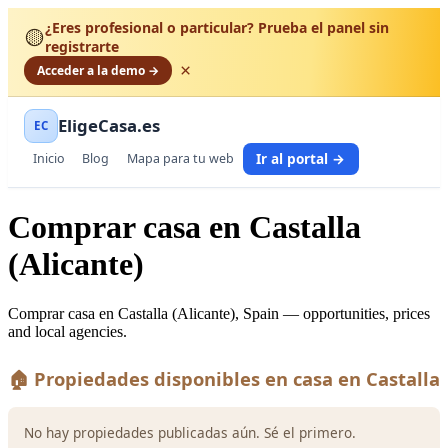
¿Eres profesional o particular? Prueba el panel sin
🟡
registrarte
×
Acceder a la demo →
EligeCasa.es
EC
Ir al portal →
Inicio
Blog
Mapa para tu web
Comprar casa en Castalla
(Alicante)
Comprar casa en Castalla (Alicante), Spain — opportunities, prices
and local agencies.
🏠 Propiedades disponibles en casa en Castalla
No hay propiedades publicadas aún. Sé el primero.