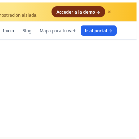
×
Acceder a la demo →
mostración aislada.
Inicio
Blog
Mapa para tu web
Ir al portal →