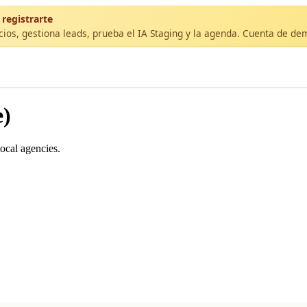
 registrarte
cios, gestiona leads, prueba el IA Staging y la agenda. Cuenta de de
e)
ocal agencies.