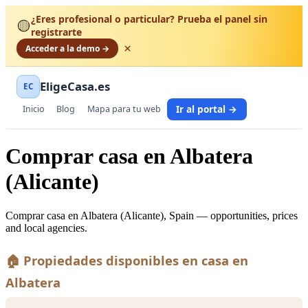
¿Eres profesional o particular? Prueba el panel sin
🟡
registrarte
×
Acceder a la demo →
EligeCasa.es
EC
Ir al portal →
Inicio
Blog
Mapa para tu web
Comprar casa en Albatera
(Alicante)
Comprar casa en Albatera (Alicante), Spain — opportunities, prices
and local agencies.
🏠 Propiedades disponibles en casa en
Albatera